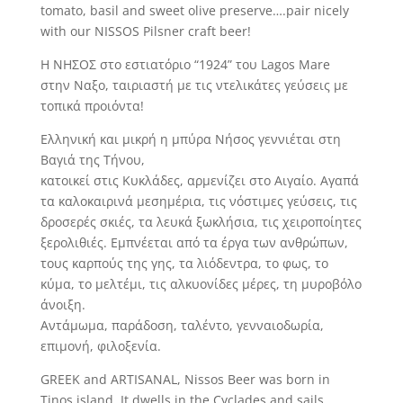
tomato, basil and sweet olive preserve….pair nicely
with our NISSOS Pilsner craft beer!
H NΗΣΟΣ στο εστιατόριο “1924” του Lagos Mare
στην Ναξο, ταιριαστή με τις ντελικάτες γεύσεις με
τοπικά προιόντα!
Ελληνική και μικρή η μπύρα Νήσος γεννιέται στη
Βαγιά της Τήνου,
κατοικεί στις Κυκλάδες, αρμενίζει στο Αιγαίο. Αγαπά
τα καλοκαιρινά μεσημέρια, τις νόστιμες γεύσεις, τις
δροσερές σκιές, τα λευκά ξωκλήσια, τις χειροποίητες
ξερολιθιές. Εμπνέεται από τα έργα των ανθρώπων,
τους καρπούς της γης, τα λιόδεντρα, το φως, το
κύμα, το μελτέμι, τις αλκυονίδες μέρες, τη μυροβόλο
άνοιξη.
Αντάμωμα, παράδοση, ταλέντο, γενναιοδωρία,
επιμονή, φιλοξενία.
GREEK and ARTISANAL, Nissos Beer was born in
Tinos island. It dwells in the Cyclades and sails